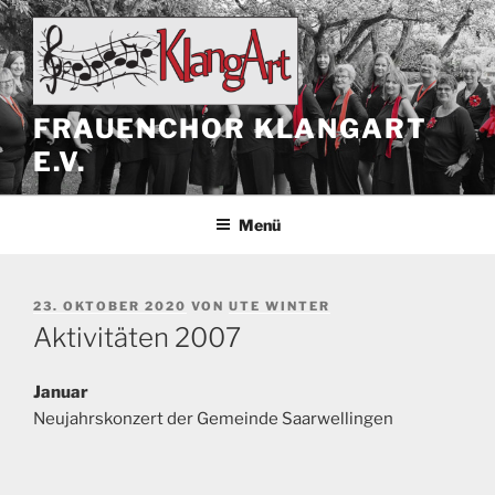
Zum
Inhalt
springen
FRAUENCHOR KLANGART
E.V.
Menü
VERÖFFENTLICHT
23. OKTOBER 2020
VON
UTE WINTER
AM
Aktivitäten 2007
Januar
Neujahrskonzert der Gemeinde Saarwellingen