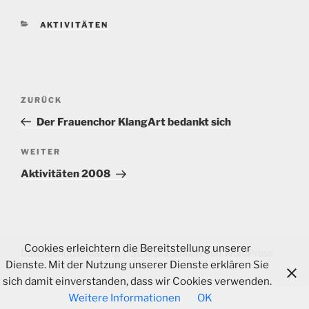
KATEGORIEN
AKTIVITÄTEN
Beitragsnavigation
Vorheriger
ZURÜCK
Beitrag
Der Frauenchor KlangArt bedankt sich
Nächster
WEITER
Beitrag
Aktivitäten 2008
Cookies erleichtern die Bereitstellung unserer
Datenschutzerklärung
Stolz präsentiert von WordPress
Dienste. Mit der Nutzung unserer Dienste erklären Sie
sich damit einverstanden, dass wir Cookies verwenden.
Weitere Informationen
OK