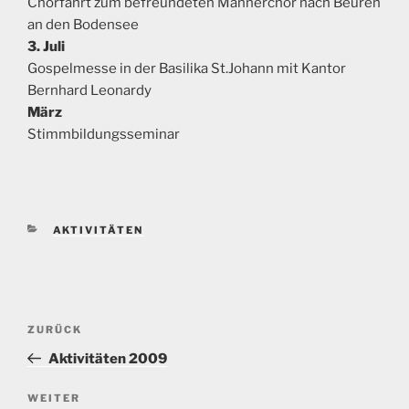
Chorfahrt zum befreundeten Männerchor nach Beuren
an den Bodensee
3. Juli
Gospelmesse in der Basilika St.Johann mit Kantor
Bernhard Leonardy
März
Stimmbildungsseminar
KATEGORIEN
AKTIVITÄTEN
Beitragsnavigation
Vorheriger
ZURÜCK
Beitrag
Aktivitäten 2009
Nächster
WEITER