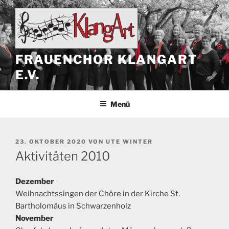
Zum
Inhalt
springen
FRAUENCHOR KLANGART
E.V.
Menü
VERÖFFENTLICHT
23. OKTOBER 2020
VON
UTE WINTER
AM
Aktivitäten 2010
Dezember
Weihnachtssingen der Chöre in der Kirche St.
Bartholomäus in Schwarzenholz
November