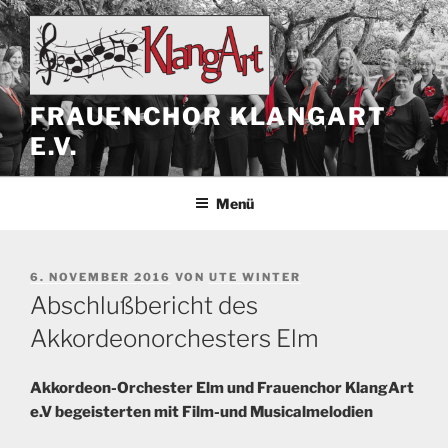
Zum
Inhalt
springen
FRAUENCHOR KLANGART
E.V.
Menü
VERÖFFENTLICHT
6. NOVEMBER 2016
VON
UTE WINTER
AM
Abschlußbericht des
Akkordeonorchesters Elm
Akkordeon-Orchester Elm und Frauenchor KlangArt
e.V begeisterten mit Film-und Musicalmelodien